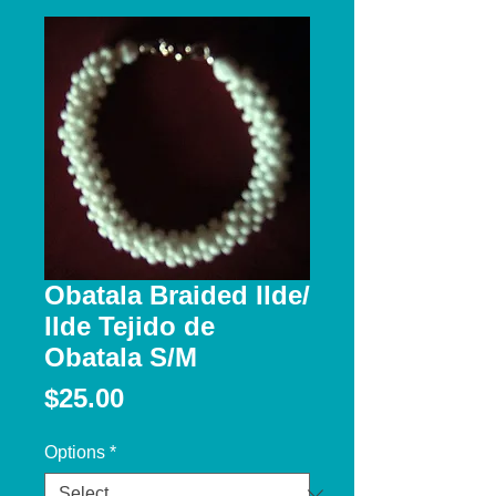
Obatala Braided Ilde/
Ilde Tejido de
Obatala S/M
Price
$25.00
Options
*