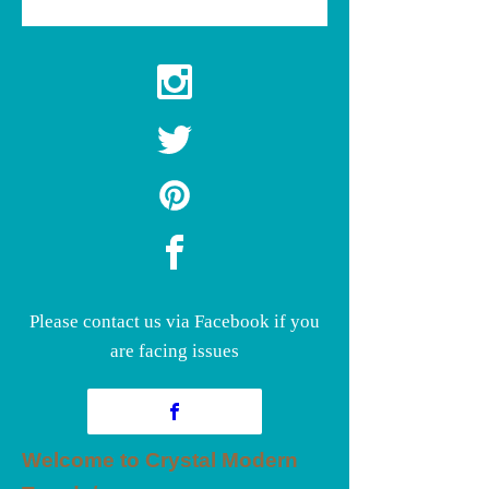
Please contact us via Facebook if you
are facing issues
Welcome to Crystal Modern